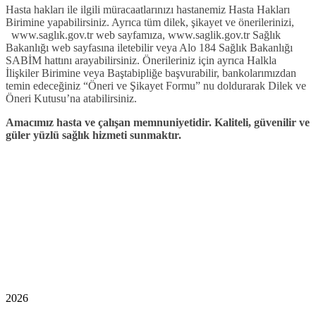
Hasta hakları ile ilgili müracaatlarınızı hastanemiz
Hasta Hakları
Birimi
ne yapabilirsiniz. Ayrıca tüm dilek, şikayet ve önerilerinizi,
www.saglık.gov.tr web sayfamıza, www.saglik.gov.tr Sağlık
Bakanlığı web sayfasına iletebilir veya Alo 184 Sağlık Bakanlığı
SABİM hattını arayabilirsiniz. Önerileriniz için ayrıca Halkla
İlişkiler Birimine veya Baştabipliğe başvurabilir, bankolarımızdan
temin edeceğiniz
“Öneri ve Şikayet Formu”
nu doldurarak
Dilek ve
Öneri Kutusu
’na atabilirsiniz.
Amacımız hasta ve çalışan memnuniyetidir. Kaliteli, güvenilir ve
güler yüzlü sağlık hizmeti sunmaktır.
2026