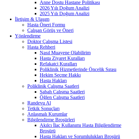
Anne Dostu Hastane Politikası
2026 Yılı Doğum Analizi
2025 Yılı Doğum Analizi
İletişim & Ulaşım
Hasta Öneri Formu
Çalışan Görüş ve Öneri
Yönlendirme
Doktor Çalışma Listesi
Hasta Rehberi
Nasıl Muayene Olabilirim
Hasta Ziyaret Kuralları
Refakatçi Kuralları
Poliklinik Hizmetlerinde Öncelik Sırası
Hekim Seçme Hakkı
Hasta Hakları
Poliklinik Çalışma Saatleri
Sabah Çalışma Saatleri
Öğlen Çalışma Saatleri
Randevu Al
Tetkik Sonuçları
Anlaşmalı Kurumlar
Bilgilendirme Broşürleri
Akılcı İlaç Kullanımı Hasta Bilgilendirme
Broşürü
Hasta Hakları ve Sorumlulukları Broşürü