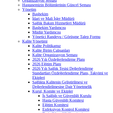
Organizasyon Şeması
Hastanemizin Bölümlerinin Güncel Şeması
Yönetim
Başhekim
İdari ve Mali İşler Müdürü
Sağlık Bakım Hizmetleri Müdürü
Başhekim Yardımcısı
Müdür Yardımcısı
Yönetici Randevu / Görüşme Talep Formu
Kalite Yönetimi
Kalite Politikamız
Kalite Birim Çalışanları
Kalite Organizasyon Şeması
2026 Yılı Özdeğerlendirme Planı
2026 Eğitim Planı
2026 Yılı Sağlık Tesisi Değerlendirme
Standartları Özdeğerlendirme Planı, Takvimi ve
Ekipleri
Sağlıkta Kalitenin Geliştirilmesi ve
Değerlendirilmesine Dair Yönetmelik
Kurul, Komite ve Ekipler
İş Sağlığı ve Güvenliği Kurulu
Hasta Güvenliği Komitesi
Eğitim Komitesi
Enfeksiyon Kontrol Komitesi