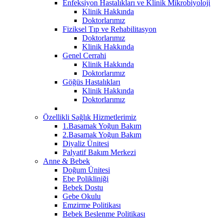
Enfeksiyon Hastalıkları ve Klinik Mikrobiyoloji
Klinik Hakkında
Doktorlarımız
Fiziksel Tıp ve Rehabilitasyon
Doktorlarımız
Klinik Hakkında
Genel Cerrahi
Klinik Hakkında
Doktorlarımız
Göğüs Hastalıkları
Klinik Hakkında
Doktorlarımız
Özellikli Sağlık Hizmetlerimiz
1.Basamak Yoğun Bakım
2.Basamak Yoğun Bakım
Diyaliz Ünitesi
Palyatif Bakım Merkezi
Anne & Bebek
Doğum Ünitesi
Ebe Polikliniği
Bebek Dostu
Gebe Okulu
Emzirme Politikası
Bebek Beslenme Politikası