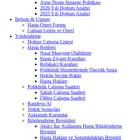
Anne Dostu Hastane Politikası
2026 Yılı Doğum Analizi
2025 Yılı Doğum Analizi
İletişim & Ulaşım
Hasta Öneri Formu
Çalışan Görüş ve Öneri
Yönlendirme
Doktor Çalışma Listesi
Hasta Rehberi
Nasıl Muayene Olabilirim
Hasta Ziyaret Kuralları
Refakatçi Kuralları
Poliklinik Hizmetlerinde Öncelik Sırası
Hekim Seçme Hakkı
Hasta Hakları
Poliklinik Çalışma Saatleri
Sabah Çalışma Saatleri
Öğlen Çalışma Saatleri
Randevu Al
Tetkik Sonuçları
Anlaşmalı Kurumlar
Bilgilendirme Broşürleri
Akılcı İlaç Kullanımı Hasta Bilgilendirme
Broşürü
Hasta Hakları ve Sorumlulukları Broşürü