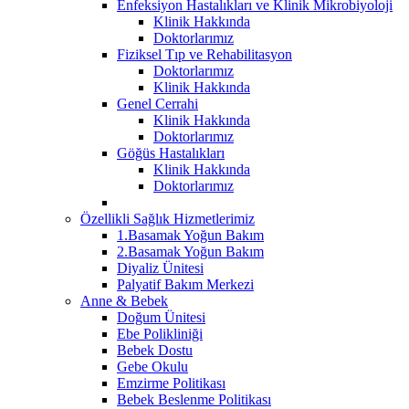
Enfeksiyon Hastalıkları ve Klinik Mikrobiyoloji
Klinik Hakkında
Doktorlarımız
Fiziksel Tıp ve Rehabilitasyon
Doktorlarımız
Klinik Hakkında
Genel Cerrahi
Klinik Hakkında
Doktorlarımız
Göğüs Hastalıkları
Klinik Hakkında
Doktorlarımız
Özellikli Sağlık Hizmetlerimiz
1.Basamak Yoğun Bakım
2.Basamak Yoğun Bakım
Diyaliz Ünitesi
Palyatif Bakım Merkezi
Anne & Bebek
Doğum Ünitesi
Ebe Polikliniği
Bebek Dostu
Gebe Okulu
Emzirme Politikası
Bebek Beslenme Politikası