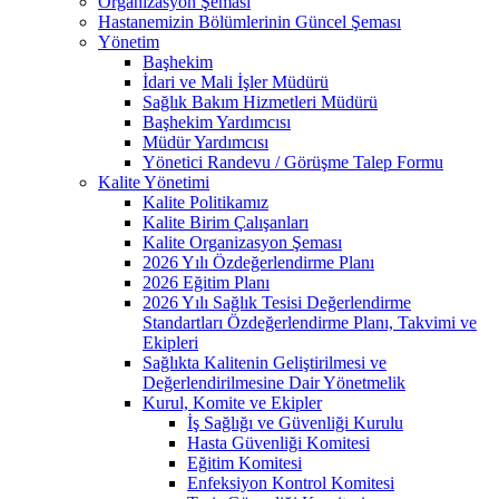
Organizasyon Şeması
Hastanemizin Bölümlerinin Güncel Şeması
Yönetim
Başhekim
İdari ve Mali İşler Müdürü
Sağlık Bakım Hizmetleri Müdürü
Başhekim Yardımcısı
Müdür Yardımcısı
Yönetici Randevu / Görüşme Talep Formu
Kalite Yönetimi
Kalite Politikamız
Kalite Birim Çalışanları
Kalite Organizasyon Şeması
2026 Yılı Özdeğerlendirme Planı
2026 Eğitim Planı
2026 Yılı Sağlık Tesisi Değerlendirme
Standartları Özdeğerlendirme Planı, Takvimi ve
Ekipleri
Sağlıkta Kalitenin Geliştirilmesi ve
Değerlendirilmesine Dair Yönetmelik
Kurul, Komite ve Ekipler
İş Sağlığı ve Güvenliği Kurulu
Hasta Güvenliği Komitesi
Eğitim Komitesi
Enfeksiyon Kontrol Komitesi